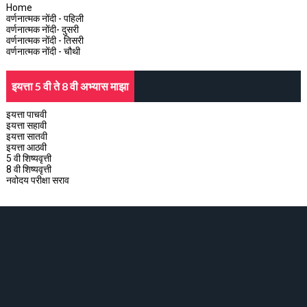
Home
वर्णनात्मक नोंदी - पहिली
वर्णनात्मक नोंदी- दुसरी
वर्णनात्मक नोंदी - तिसरी
वर्णनात्मक नोंदी - चौथी
इयत्ता 5 वी ते 8 वी अभ्यास माझा
इयत्ता पाचवी
इयत्ता सहावी
इयत्ता सातवी
इयत्ता आठवी
5 वी शिष्यवृत्ती
8 वी शिष्यवृत्ती
नवोदय परीक्षा सराव