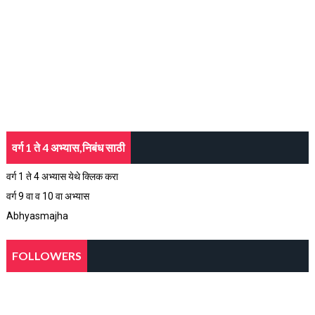
वर्ग 1 ते 4 अभ्यास,निबंध साठी
वर्ग 1 ते 4 अभ्यास येथे क्लिक करा
वर्ग 9 वा व 10 वा अभ्यास
Abhyasmajha
FOLLOWERS