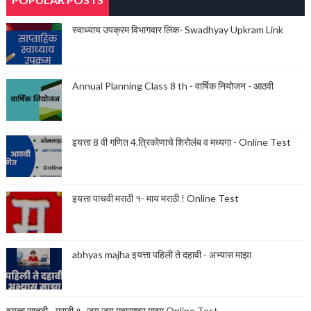
स्वाध्याय उपक्रम विभागवार लिंक- Swadhyay Upkram Link
Annual Planning Class 8 th - वार्षिक नियोजन - आठवी
इयत्ता 8 वी गणित 4.त्रिकोणाचे शिरोलंब व मध्यगा - Online Test
इयत्ता पाचवी मराठी १- माय मराठी ! Online Test
abhyas majha इयत्ता पहिली ते दहावी - अभ्यास माझा
इयत्ता सातवी - मराठी १- जय जय महाराष्ट्र माझा Online Test