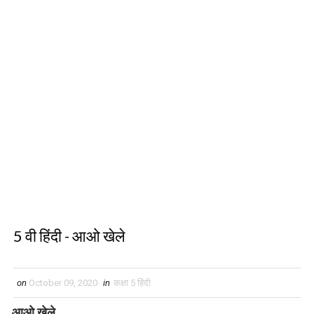
5 वी हिंदी - आओ खेले
on
October 09, 2020
in
कक्षा 5 हिंदी
आओ खेले