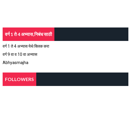
वर्ग 1 ते 4 अभ्यास,निबंध साठी
वर्ग 1 ते 4 अभ्यास येथे क्लिक करा
वर्ग 9 वा व 10 वा अभ्यास
Abhyasmajha
FOLLOWERS