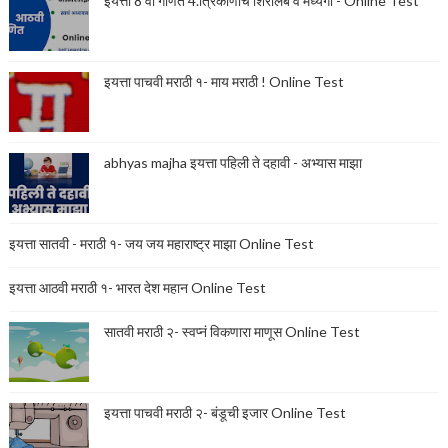
इयत्ता 8 वी गणित 4.त्रिकोणाचे शिरोलंब व मध्यगा - Online Test
इयत्ता पाचवी मराठी १- माय मराठी ! Online Test
abhyas majha इयत्ता पहिली ते दहावी - अभ्यास माझा
इयत्ता सातवी - मराठी १- जय जय महाराष्ट्र माझा Online Test
इयत्ता आठवी मराठी १- भारत देश महान Online Test
सातवी मराठी २- स्वप्नं विकणारा माणूस Online Test
इयत्ता पाचवी मराठी २- बंडूची इजार Online Test