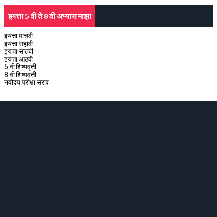
इयत्ता 5 वी ते 8 वी अभ्यास माझा
इयत्ता पाचवी
इयत्ता सहावी
इयत्ता सातवी
इयत्ता आठवी
5 वी शिष्यवृत्ती
8 वी शिष्यवृत्ती
नवोदय परीक्षा सराव