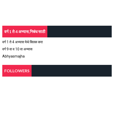
वर्ग 1 ते 4 अभ्यास,निबंध साठी
वर्ग 1 ते 4 अभ्यास येथे क्लिक करा
वर्ग 9 वा व 10 वा अभ्यास
Abhyasmajha
FOLLOWERS