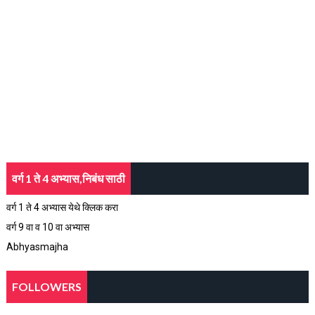
वर्ग 1 ते 4 अभ्यास,निबंध साठी
वर्ग 1 ते 4 अभ्यास येथे क्लिक करा
वर्ग 9 वा व 10 वा अभ्यास
Abhyasmajha
FOLLOWERS