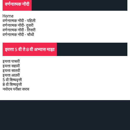
वर्णनात्मक नोंदी
Home
वर्णनात्मक नोंदी - पहिली
वर्णनात्मक नोंदी- दुसरी
वर्णनात्मक नोंदी - तिसरी
वर्णनात्मक नोंदी - चौथी
इयत्ता 5 वी ते 8 वी अभ्यास माझा
इयत्ता पाचवी
इयत्ता सहावी
इयत्ता सातवी
इयत्ता आठवी
5 वी शिष्यवृत्ती
8 वी शिष्यवृत्ती
नवोदय परीक्षा सराव