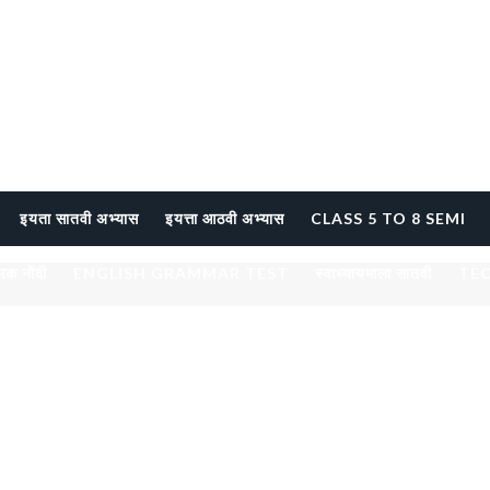
इयता सातवी अभ्यास
इयत्ता आठवी अभ्यास
CLASS 5 TO 8 SEMI
्मक नोंदी
ENGLISH GRAMMAR TEST
स्वाध्यायमाला सातवी
TE