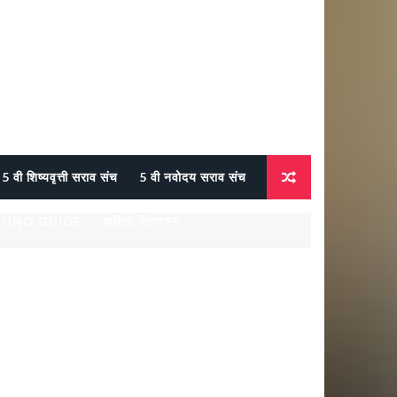
5 वी शिष्यवृत्ती सराव संच
5 वी नवोदय सराव संच
CHNO GUIDE
कविता गीतगायन