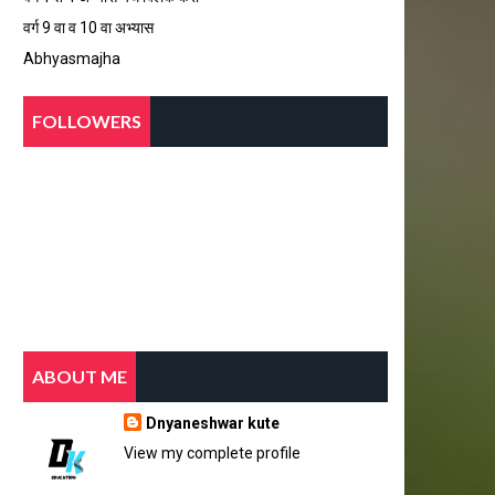
वर्ग 9 वा व 10 वा अभ्यास
Abhyasmajha
FOLLOWERS
ABOUT ME
Dnyaneshwar kute
View my complete profile