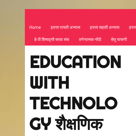
Home
इयत्ता पाचवी अभ्यास
इयत्ता सहावी अभ्यास
इयत्
8 वी शिष्यवृत्ती सराव संच
वर्णनात्मक नोंदी
सेतू चाचणी
EDUCATION
WITH
TECHNOLO
GY शैक्षणिक