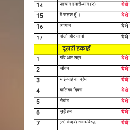
1
पहचान हमारी-भाग (२)
येथे
4
15
में सड़क हूँ ।
येथे
1
व्यायाम
येथे
6
बोलो और जानो
येथे
17
दूसरी इकाई
गाँव और शहर
येथे
1
2
जीवन
येथे
3
भाई-भाई का प्रेम
येथे
4
बालिका दिवस
येथे
5
रोबोट
येथे
6
जुड़ें हम
येथे
7
येथे
(अ) बोध(ब) समान-विरुद्ध