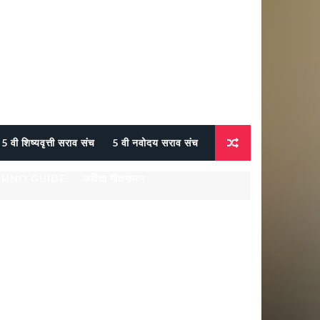
5 वी शिष्यवृत्ती सराव संच
5 वी नवोदय सराव संच
CHNO GUIDE
कविता गीतगायन