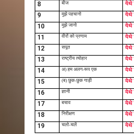
8
बीज
येथे
9
मुझे पहचानो
येथे
10
मुझे जानो
येथे
11
वीरों को प्रणाम
येथे
12
सपूत
येथे
13
राष्ट्रीय त्योहार
येथे
14
अ) हम अलग-रूप एक
येथे
15
(ब) छुक-छुक गाड़ी
येथे
16
ज्ञानी
येथे
17
बचाव
येथे
18
निरीक्षण
येथे
19
चलो-चलें
येथे