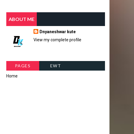
ABOUT ME
Dnyaneshwar kute
View my complete profile
PAGES
EWT
Home