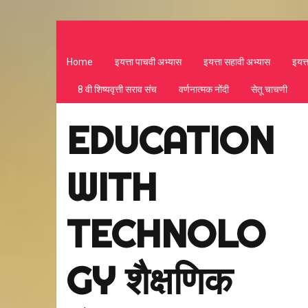
Home
इयत्ता पाचवी अभ्यास
इयत्ता सहावी अभ्यास
इयत्
8 वी शिष्यवृत्ती सराव संच
वर्णनात्मक नोंदी
सेतू चाचणी
EDUCATION
WITH
TECHNOLO
GY शैक्षणिक