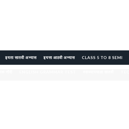
इयता सातवी अभ्यास
इयत्ता आठवी अभ्यास
CLASS 5 TO 8 SEMI
्मक नोंदी
ENGLISH GRAMMAR TEST
स्वाध्यायमाला सातवी
TE