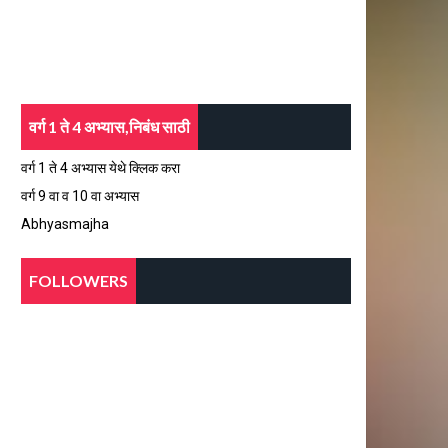
वर्ग 1 ते 4 अभ्यास,निबंध साठी
वर्ग 1 ते 4 अभ्यास येथे क्लिक करा
वर्ग 9 वा व 10 वा अभ्यास
Abhyasmajha
FOLLOWERS