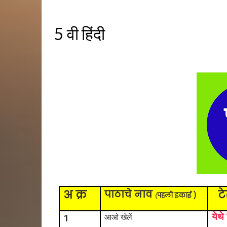
5 वी हिंदी
अ क्र
पाठाचे नाव
ट
पहली इकाई )
(
येथे
1
आओ खेलें