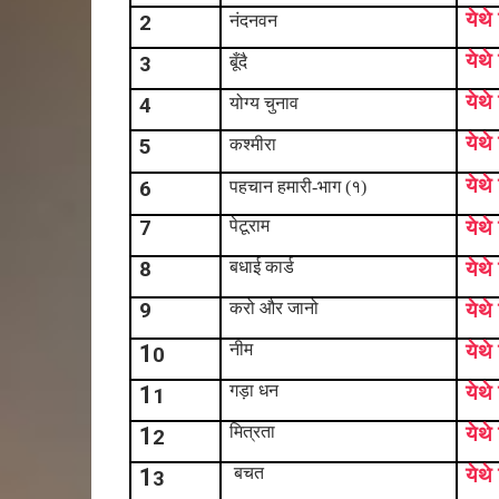
येथे
2
नंदनवन
येथे
3
बूँदै
येथे
4
योग्य चुनाव
येथे
5
कश्मीरा
येथे
6
पहचान हमारी-भाग (१)
7
पेटूराम
येथे
8
बधाई कार्ड
येथे
9
करो और जानो
येथे
1
नीम
येथे
0
1
गड़ा धन
येथे
1
1
मित्रता
येथे
2
1
बचत
येथे
3