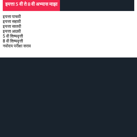
इयत्ता 5 वी ते 8 वी अभ्यास माझा
इयत्ता पाचवी
इयत्ता सहावी
इयत्ता सातवी
इयत्ता आठवी
5 वी शिष्यवृत्ती
8 वी शिष्यवृत्ती
नवोदय परीक्षा सराव