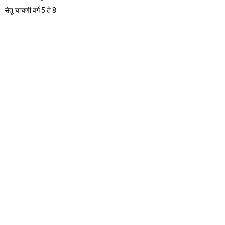
सेतू चाचणी वर्ग 5 ते 8