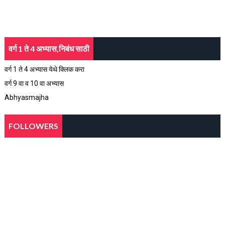
वर्ग 1 ते 4 अभ्यास,निबंध साठी
वर्ग 1 ते 4 अभ्यास येथे क्लिक करा
वर्ग 9 वा व 10 वा अभ्यास
Abhyasmajha
FOLLOWERS