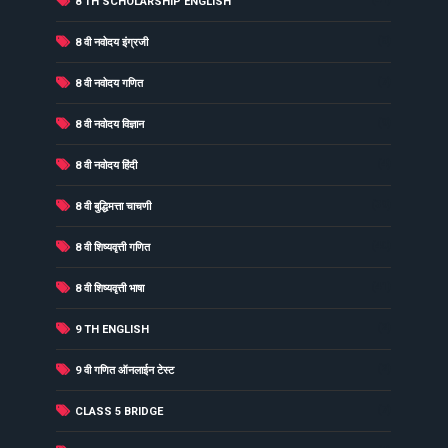
8 TH SCHOLARSHIP ENGLISH
(8)
8 वी नवोदय इंग्रजी
(7)
8 वी नवोदय गणित
(9)
8 वी नवोदय विज्ञान
(4)
8 वी नवोदय हिंदी
(39)
8 वी बुद्धिमत्ता चाचणी
(40)
8 वी शिष्यवृत्ती गणित
(41)
8 वी शिष्यवृत्ती भाषा
(2)
9 TH ENGLISH
(2)
9 वी गणित ऑनलाईन टेस्ट
(7)
CLASS 5 BRIDGE